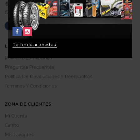
Medellin, Colombia
Correo: gerencia@ridershouse.co
No, I’m not interested.
LEGALES
Politica De Privacidad
Preguntas Frecuentes
Política De Devoluciones Y Reembolsos
Terminos Y Condiciones
ZONA DE CLIENTES
Mi Cuenta
Carrito
Mis Favoritos