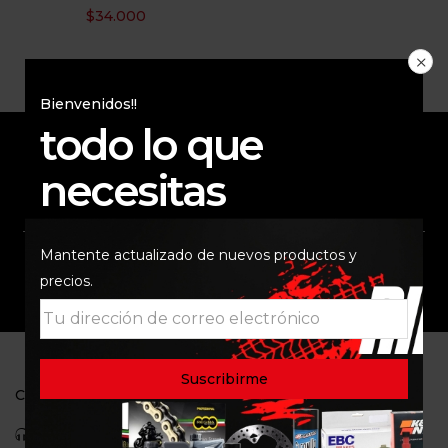
$
34.000
Bienvenidos!!
todo lo que
necesitas
ENVÍO RAPIDO Y
RESPALDO
SEGURO
Mantente actualizado de nuevos productos y
SOPORTE
COMUNIDAD
precios.
CONTACTO
Celular: 3113422933