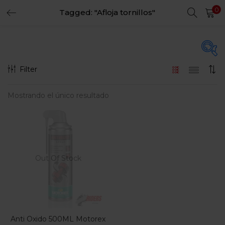
0
Tagged: "Afloja tornillos"
LOGIN
REGISTER
Enter your username and password to login.
Filter
En oferta
(15)
Mostrando el único resultado
Remember me
Login
Categorias
Lost password?
Categorias
Out Of Stock
Anti Oxido 500ML Motorex