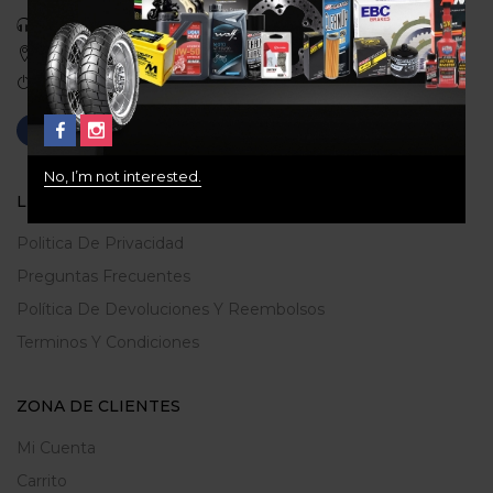
Celular: 3113422933
Medellin, Colombia
Correo: gerencia@ridershouse.co
No, I’m not interested.
LEGALES
Politica De Privacidad
Preguntas Frecuentes
Política De Devoluciones Y Reembolsos
Terminos Y Condiciones
ZONA DE CLIENTES
Mi Cuenta
Carrito