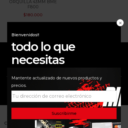
ORQUILLA 43MM BME
F800
$
180.000
Bienvenidos!!
todo lo que
necesitas
ENVÍO RAPIDO Y
RESPALDO
SEGURO
Mantente actualizado de nuevos productos y
precios.
SOPORTE
COMUNIDAD
CONTACTO