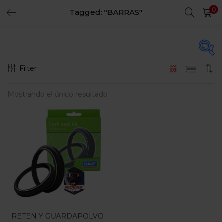
0
Tagged: "BARRAS"
LOGIN
REGISTER
Enter your username and password to login.
Filter
En oferta
(15)
Mostrando el único resultado
Remember me
Login
Categorias
Lost password?
Categorias
RETEN Y GUARDAPOLVO