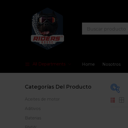
All Departments
Home
Nosotros
Categorías Del Producto
Aceites de motor
En
Aditivos
Baterias
BMW