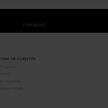
COMUNIDAD
ZONA DE CLIENTES
i Cuenta
arrito
is Favoritos
atrear Pedido