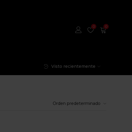
0
0
Visto recientemente
Orden predeterminado