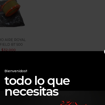
gorias
gorias
RO AIRE ROYAL
FIELD BT 500
$
32.000
Bienvenidos!!
todo lo que
necesitas