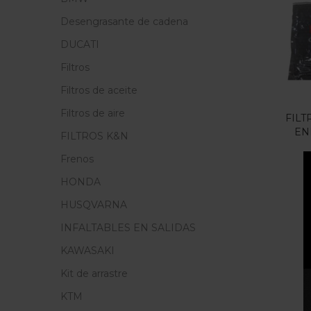
Cate
Desengrasante de cadena
Cate
DUCATI
Filtros
Filtros de aceite
Filtros de aire
FILT
EN
FILTROS K&N
Frenos
HONDA
HUSQVARNA
INFALTABLES EN SALIDAS
KAWASAKI
Kit de arrastre
KTM