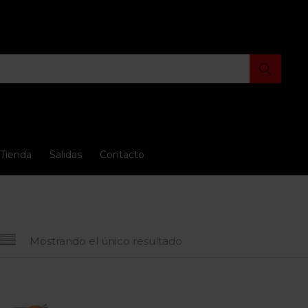
Tienda
Salidas
Contacto
Mostrando el único resultado
 oferta
(15)