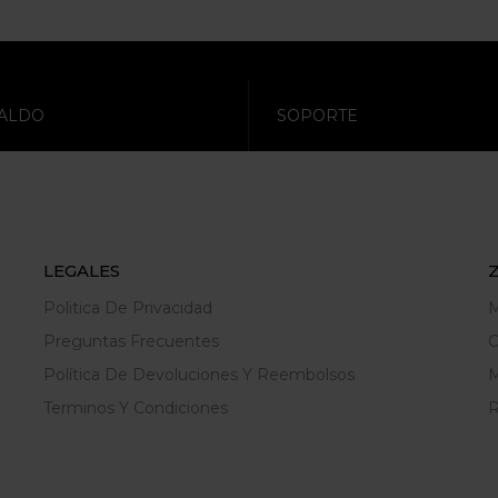
ALDO
SOPORTE
LEGALES
Politica De Privacidad
M
Preguntas Frecuentes
C
Política De Devoluciones Y Reembolsos
M
Terminos Y Condiciones
R