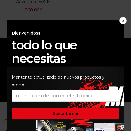
Adventure 500Ml
$
60.000
Bienvenidos!!
todo lo que
necesitas
ENVÍO RAPIDO Y
RESPALDO
SEGURO
Mantente actualizado de nuevos productos y
precios.
SOPORTE
COMUNIDAD
CONTACTO