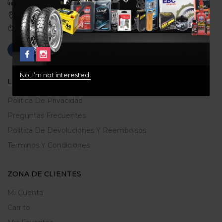
Celular: 3113422933
Medellin, Colombia
Correo: gerencia@ridershouse.co
No, I’m not interested.
LEGALES
Politica De Privacidad
Preguntas Frecuentes
Política De Devoluciones Y Reembolsos
Terminos Y Condiciones
ZONA DE CLIENTES
Mi Cuenta
Carrito