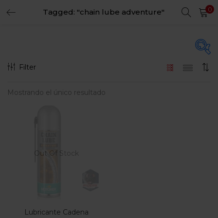
0
Tagged: "chain lube adventure"
LOGIN
REGISTER
Enter your username and password to login.
Filter
En oferta
(15)
Mostrando el único resultado
Remember me
Login
Categorias
Lost password?
Categorias
Out Of Stock
Lubricante Cadena