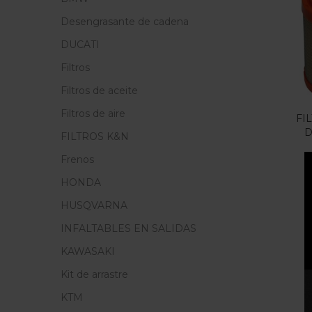
Cate
Desengrasante de cadena
Cate
DUCATI
Filtros
Filtros de aceite
Filtros de aire
FI
D
FILTROS K&N
Frenos
HONDA
HUSQVARNA
INFALTABLES EN SALIDAS
KAWASAKI
Kit de arrastre
KTM