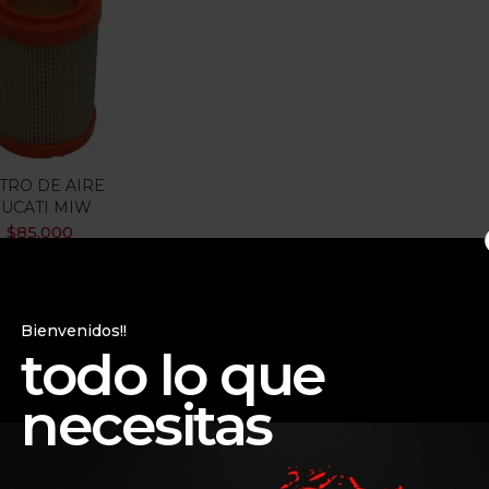
gorias
gorias
LTRO DE AIRE
UCATI MIW
$
85.000
Bienvenidos!!
todo lo que
necesitas