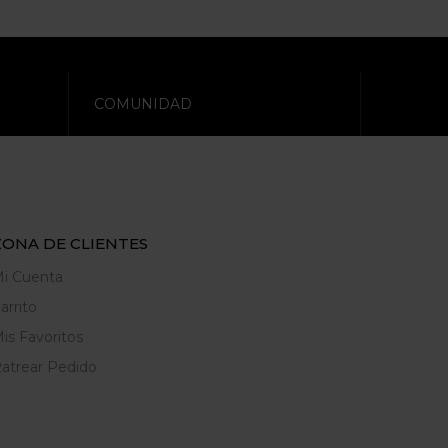
COMUNIDAD
ZONA DE CLIENTES
i Cuenta
arrito
is Favoritos
atrear Pedido