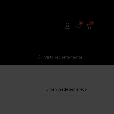
0
0
Visto recientemente
Orden predeterminado