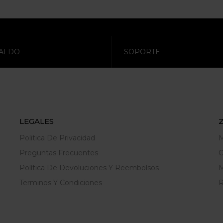
ALDO
SOPORTE
LEGALES
Politica De Privacidad
M
Preguntas Frecuentes
C
Política De Devoluciones Y Reembolsos
M
Terminos Y Condiciones
R