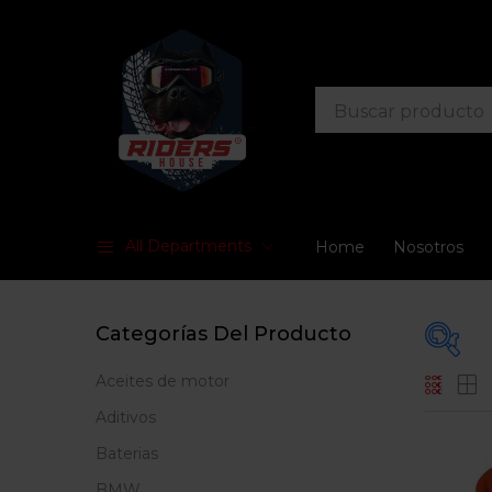
All Departments
Home
Nosotros
Categorías Del Producto
Aceites de motor
En
Aditivos
Baterias
BMW