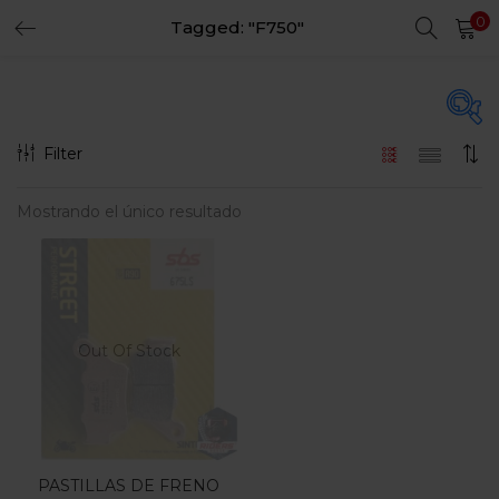
0
Tagged: "F750"
LOGIN
REGISTER
Enter your username and password to login.
Filter
En oferta
(15)
Mostrando el único resultado
Remember me
Login
Categorias
Lost password?
Categorias
Out Of Stock
PASTILLAS DE FRENO