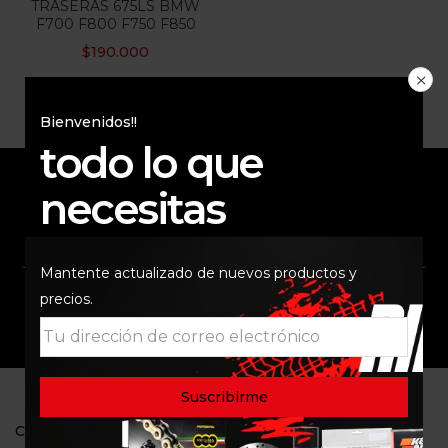
TRASERAS 675LS BMW
F700 F800 F750 F850
$
190.000
Bienvenidos!!
todo lo que
necesitas
ENVÍO RAPIDO Y
RESPALDO
SEGURO
Mantente actualizado de nuevos productos y
precios.
SOPORTE
COMUNIDAD
CONTACTO