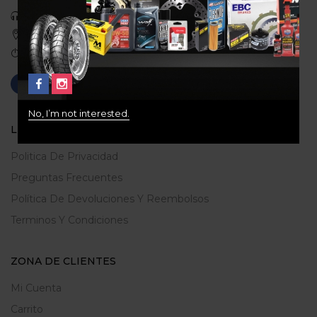
Celular: 3113422933
Medellin, Colombia
Correo: gerencia@ridershouse.co
No, I’m not interested.
LEGALES
Politica De Privacidad
Preguntas Frecuentes
Política De Devoluciones Y Reembolsos
Terminos Y Condiciones
ZONA DE CLIENTES
Mi Cuenta
Carrito