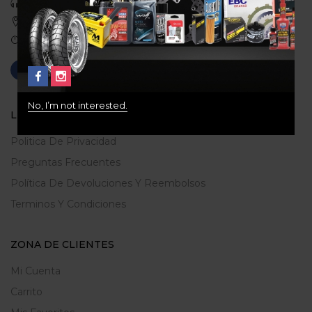
Celular: 3113422933
Medellin, Colombia
Correo: gerencia@ridershouse.co
No, I’m not interested.
LEGALES
Politica De Privacidad
Preguntas Frecuentes
Política De Devoluciones Y Reembolsos
Terminos Y Condiciones
ZONA DE CLIENTES
Mi Cuenta
Carrito