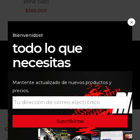
BMW G650
$
350.000
Bienvenidos!!
todo lo que
necesitas
ENVÍO RAPIDO Y
RESPALDO
SEGURO
Mantente actualizado de nuevos productos y
precios.
SOPORTE
COMUNIDAD
CONTACTO