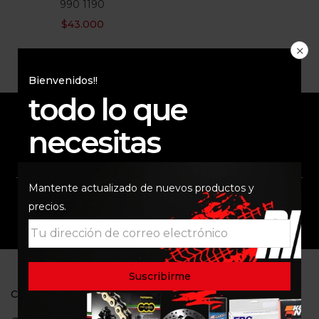
990 1190
$
43.000
Bienvenidos!!
todo lo que
necesitas
ENVÍO RAPIDO Y
RESPALDO
SEGURO
Mantente actualizado de nuevos productos y
precios.
SOPORTE
COMUNIDAD
CONTACTO