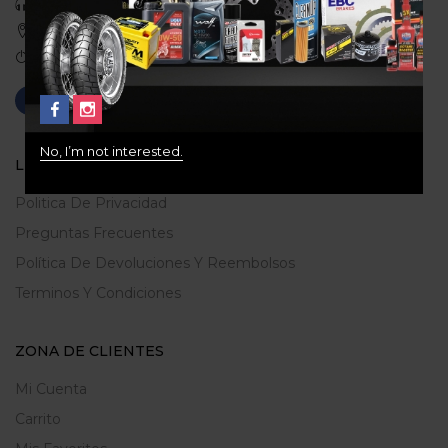
Celular: 3113422933
Medellin, Colombia
Correo: gerencia@ridershouse.co
No, I’m not interested.
LEGALES
Politica De Privacidad
Preguntas Frecuentes
Política De Devoluciones Y Reembolsos
Terminos Y Condiciones
ZONA DE CLIENTES
Mi Cuenta
Carrito