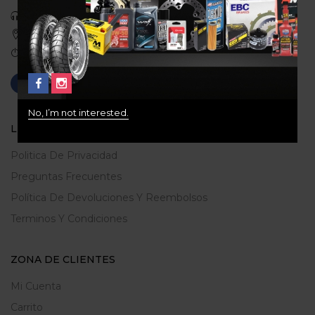
Celular: 3113422933
Medellin, Colombia
Correo: gerencia@ridershouse.co
No, I’m not interested.
LEGALES
Politica De Privacidad
Preguntas Frecuentes
Política De Devoluciones Y Reembolsos
Terminos Y Condiciones
ZONA DE CLIENTES
Mi Cuenta
Carrito