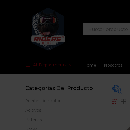
All Departments
Home
Nosotros
Categorías Del Producto
Aceites de motor
Prec
Aditivos
Baterias
BMW