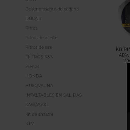
Precio
Desengrasante de cadena
F
DUCATI
Filtros
En
Filtros de aceite
Filtros de aire
KIT P
ADV, 
FILTROS K&N
119
Cate
Frenos
Cate
HONDA
HUSQVARNA
INFALTABLES EN SALIDAS
KAWASAKI
Kit de arrastre
KTM