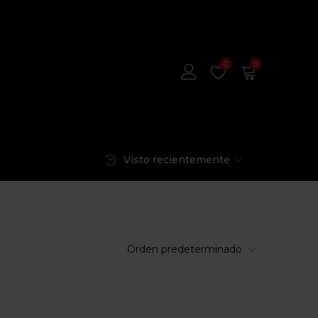
0
0
Visto recientemente
Orden predeterminado