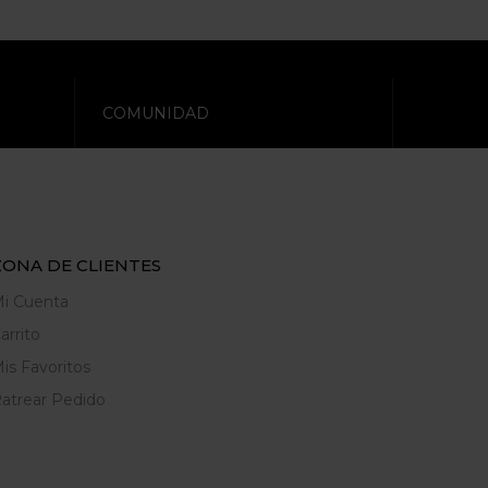
COMUNIDAD
ZONA DE CLIENTES
i Cuenta
arrito
is Favoritos
atrear Pedido