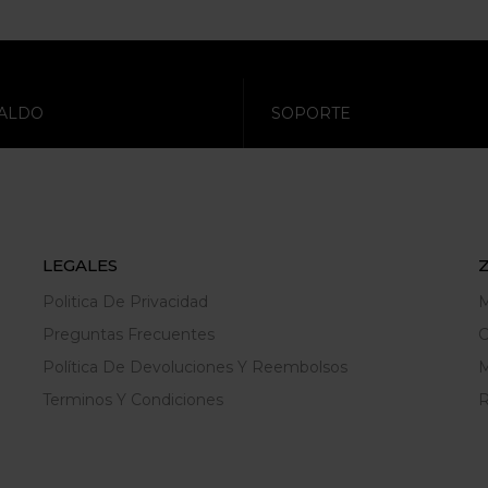
ALDO
SOPORTE
LEGALES
Politica De Privacidad
M
Preguntas Frecuentes
C
Política De Devoluciones Y Reembolsos
M
Terminos Y Condiciones
R