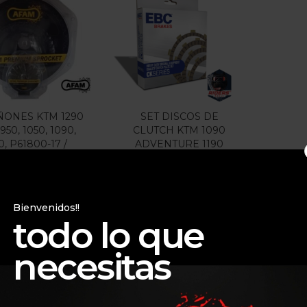
$335.000
$500.000
:
—
ILTRO
 oferta
(15)
IÑONES KTM 1290
SET DISCOS DE
950, 1050, 1090,
CLUTCH KTM 1090
0, P61800-17 /
ADVENTURE 1190
gorias
P71800-42
ADVENTURE EBC
CK5683
gorias
$
335.000
$
500.000
Bienvenidos!!
todo lo que
necesitas