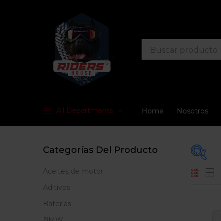
All Departments
Home
Nosotros
Categorías Del Producto
Aceites de motor
En
Aditivos
Baterias
BMW