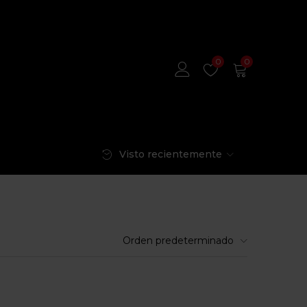
0
0
Visto recientemente
Orden predeterminado