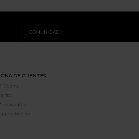
COMUNIDAD
ZONA DE CLIENTES
i Cuenta
arrito
is Favoritos
atrear Pedido