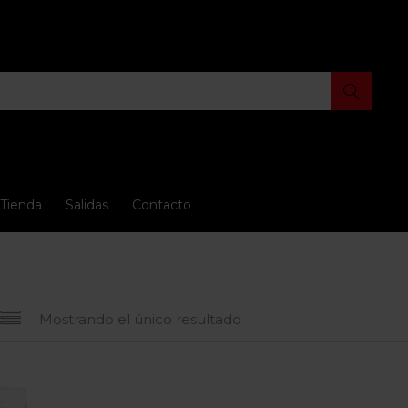
Tienda
Salidas
Contacto
Mostrando el único resultado
 oferta
(15)