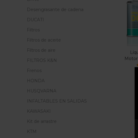
Cate
Desengrasante de cadena
Cate
DUCATI
Filtros
Filtros de aceite
Filtros de aire
Líq
Motor
FILTROS K&N
Frenos
V
HONDA
HUSQVARNA
INFALTABLES EN SALIDAS
KAWASAKI
Kit de arrastre
KTM