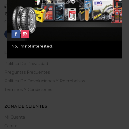
Celular: 3113422933
Medellin, Colombia
Correo: gerencia@ridershouse.co
No, I’m not interested.
LEGALES
Politica De Privacidad
Preguntas Frecuentes
Política De Devoluciones Y Reembolsos
Terminos Y Condiciones
ZONA DE CLIENTES
Mi Cuenta
Carrito