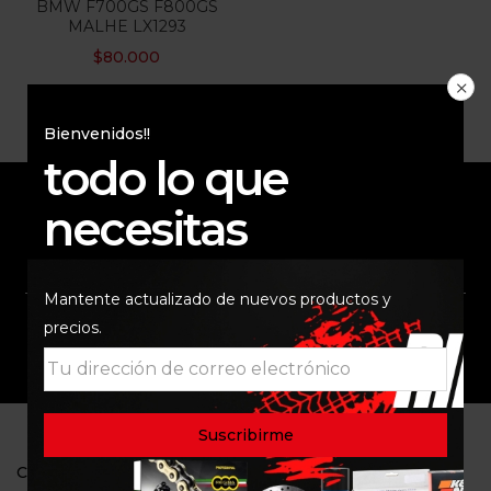
BMW F700GS F800GS
MALHE LX1293
$
80.000
Bienvenidos!!
todo lo que
necesitas
ENVÍO RAPIDO Y
RESPALDO
SEGURO
Mantente actualizado de nuevos productos y
precios.
SOPORTE
COMUNIDAD
CONTACTO