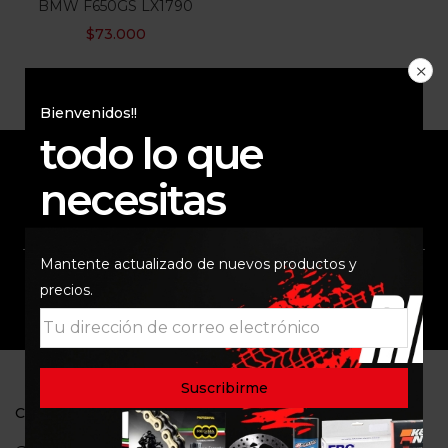
BMW F650GS LX1790
$
73.000
Bienvenidos!!
todo lo que
necesitas
ENVÍO RAPIDO Y
RESPALDO
SEGURO
Mantente actualizado de nuevos productos y
precios.
SOPORTE
COMUNIDAD
CONTACTO