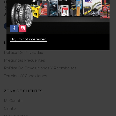
Celular: 3113422933
Medellin, Colombia
Correo: gerencia@ridershouse.co
No, I’m not interested.
LEGALES
Politica De Privacidad
Preguntas Frecuentes
Política De Devoluciones Y Reembolsos
Terminos Y Condiciones
ZONA DE CLIENTES
Mi Cuenta
Carrito