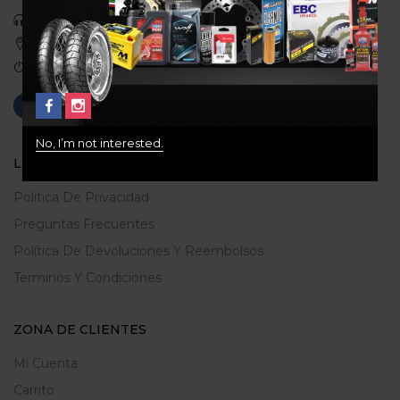
Celular: 3113422933
Medellin, Colombia
Correo: gerencia@ridershouse.co
No, I’m not interested.
LEGALES
Politica De Privacidad
Preguntas Frecuentes
Política De Devoluciones Y Reembolsos
Terminos Y Condiciones
ZONA DE CLIENTES
Mi Cuenta
Carrito