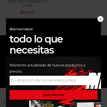
MOSTER-SCRAMBLER
PF153
$
60.000
Bienvenidos!!
todo lo que
necesitas
ENVÍO RAPIDO Y
RESPALDO
SEGURO
Mantente actualizado de nuevos productos y
precios.
SOPORTE
COMUNIDAD
CONTACTO