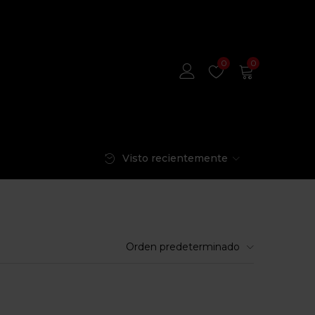
0
0
Visto recientemente
Orden predeterminado