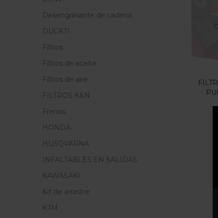
Cate
Desengrasante de cadena
O
Cate
DUCATI
Filtros
Filtros de aceite
Filtros de aire
FILT
PU
FILTROS K&N
Frenos
HONDA
HUSQVARNA
INFALTABLES EN SALIDAS
KAWASAKI
Kit de arrastre
KTM