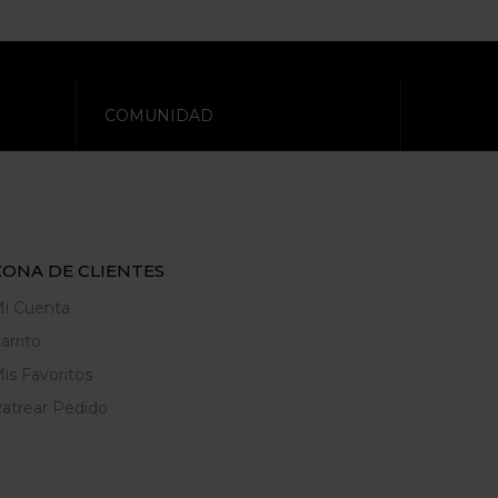
COMUNIDAD
ZONA DE CLIENTES
i Cuenta
arrito
is Favoritos
atrear Pedido