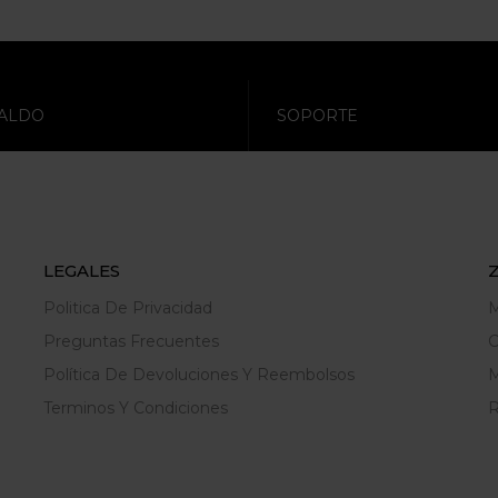
ALDO
SOPORTE
LEGALES
Politica De Privacidad
M
Preguntas Frecuentes
C
Política De Devoluciones Y Reembolsos
M
Terminos Y Condiciones
R