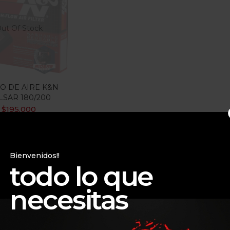
gorias
ut Of Stock
gorias
RO DE AIRE K&N
LSAR 180/200
$
195.000
Bienvenidos!!
todo lo que
necesitas