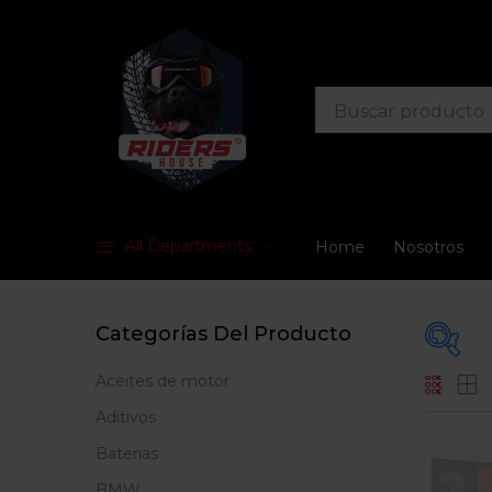
All Departments
Home
Nosotros
Categorías Del Producto
Aceites de motor
En
Aditivos
Baterias
BMW