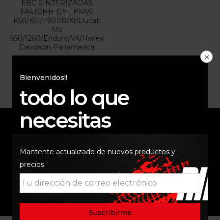
EBC SINTERIZADAS
FA630HH DEL BMW
K50/K51/F900R/Xr/Ducati
Ms
950/1260/Enduro/V4/Harley
Davidson Panamerica
$
240.000
Bienvenidos!!
todo lo que
necesitas
ENVÍO RAPIDO Y
RESPALDO
Mantente actualizado de nuevos productos y
SEGURO
precios.
SOPORTE
COMUNIDAD