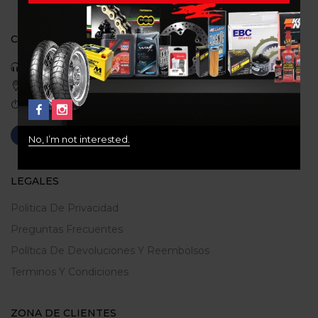
CONTACTO
Celular: 3113422933
Medellin, Colombia
Correo: gerencia@ridershouse.co
No, I’m not interested.
LEGALES
Politica De Privacidad
Preguntas Frecuentes
Política De Devoluciones Y Reembolsos
Terminos Y Condiciones
ZONA DE CLIENTES