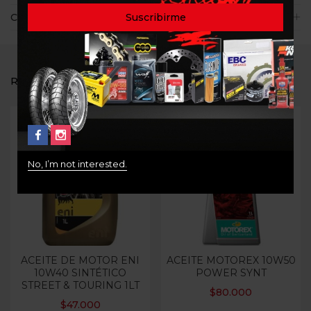
Consultas
RELATED PRODUCTS
No, I’m not interested.
ACEITE DE MOTOR ENI
ACEITE MOTOREX 10W50
10W40 SINTÉTICO
POWER SYNT
STREET & TOURING 1LT
$
80.000
$
47.000