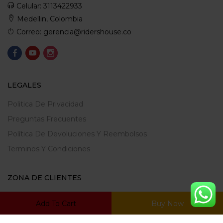
Celular: 3113422933
Medellin, Colombia
Correo: gerencia@ridershouse.co
LEGALES
Politica De Privacidad
Preguntas Frecuentes
Política De Devoluciones Y Reembolsos
Terminos Y Condiciones
ZONA DE CLIENTES
Mi Cuenta
Add To Cart
Buy Now
Carrito