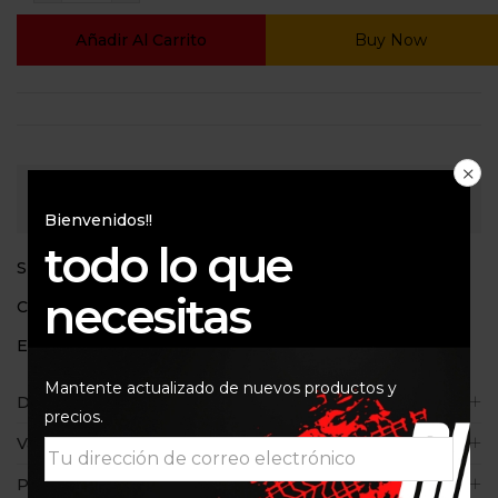
Añadir Al Carrito
Buy Now
Consultar
Bienvenidos!!
todo lo que
SKU:
8305115
necesitas
Categoría:
Aceites de motor
Etiquetas:
15w50
,
Ester
,
Wolf
,
Wolf Racing
Mantente actualizado de nuevos productos y
Descripción
precios.
Valoraciones (0)
Políticas de la tienda