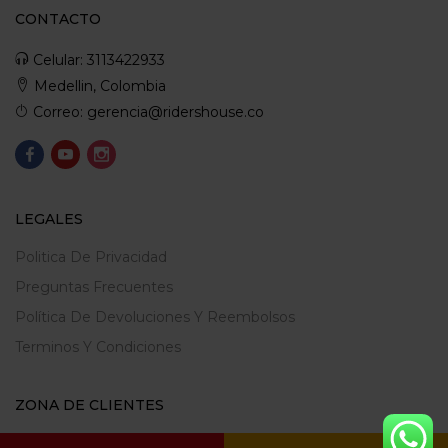
CONTACTO
Celular: 3113422933
Medellin, Colombia
Correo: gerencia@ridershouse.co
LEGALES
Politica De Privacidad
Preguntas Frecuentes
Política De Devoluciones Y Reembolsos
Terminos Y Condiciones
ZONA DE CLIENTES
Mi Cuenta