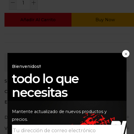
Añadir Al Carrito
Buy Now
Consultar
Bienvenidos!!
todo lo que
SKU:
LM1657
necesitas
Categoría:
Para el motor
Etiquetas:
Aditivos
,
Limpiador interno
,
Liqui Moly
,
lm1657
Mantente actualizado de nuevos productos y
Descripción
precios.
Valoraciones (0)