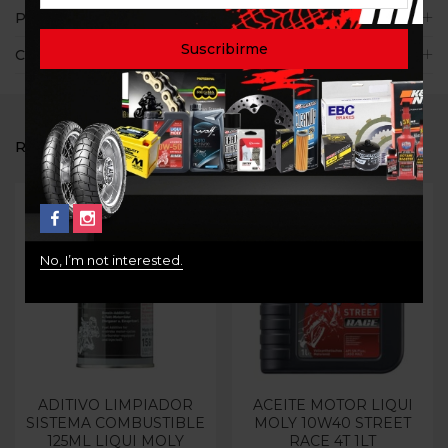
Políticas de la tienda
Consultas
RELATED PRODUCTS
No, I’m not interested.
ADITIVO LIMPIADOR
ACEITE MOTOR LIQUI
SISTEMA COMBUSTIBLE
MOLY 10W40 STREET
125ML LIQUI MOLY
RACE 4T 1LT