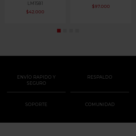
LM1581
$
97.000
$
42.000
ENVÍO RAPIDO Y
RESPALDO
SEGURO
SOPORTE
COMUNIDAD