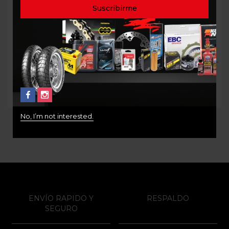
ACEITE MOTOR LIQUI
ACEITE MOTOR 15W50
MOLY SINT RACE 5W40
WOLF RACING ESTER 1LT
$
99.000
$
50.000
No, I’m not interested.
ENVÍO RAPIDO Y
RESPALDO
SEGURO