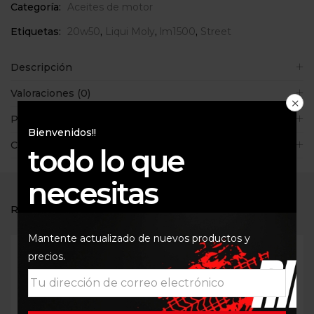
Categoría:
Aceites de motor
Etiquetas:
20w50
,
Liqui Moly
,
lm1500
,
Street
Descripción
Valoraciones (0)
Políticas de la tienda
Bienvenidos!!
Consultas
todo lo que
necesitas
RELATED PRODUCTS
Mantente actualizado de nuevos productos y
precios.