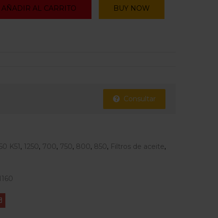
AÑADIR AL CARRITO
BUY NOW
Consultar
50 K51
,
1250
,
700
,
750
,
800
,
850
,
Filtros de aceite
,
160