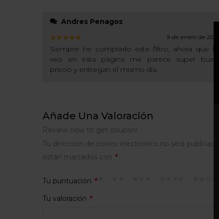
Andres Penagos
9 de enero de 202
Valorado
Siempre he comprado este filtro, ahora que lo
con
5
de
veo en esta pagina me parece super buen
5
precio y entregan el mismo dia.
Añade Una Valoración
Review now to get coupon!
Tu dirección de correo electrónico no será publicada
están marcados con
*
Tu puntuación
*
Tu valoración
*