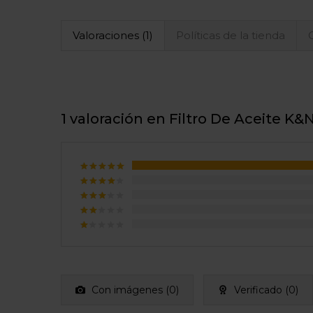
Valoraciones (1)
Políticas de la tienda
1 valoración en
Filtro De Aceite K&
Valorado
con
5
de
Valorado
5
con
4
Valorado
de 5
con
3
Valorado
de 5
con
Valorado
2
con
de
1
5
de
5
Con imágenes (
0
)
Verificado (
0
)