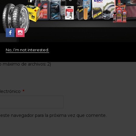
No, I’m not interested.
máximo de archivos: 2)
lectrónico
*
 este navegador para la próxima vez que comente.