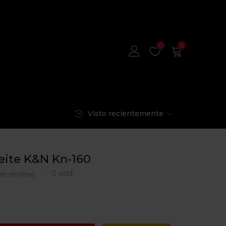
0
0
Visto recientemente
ceite K&N Kn-160
0
sold
r review)