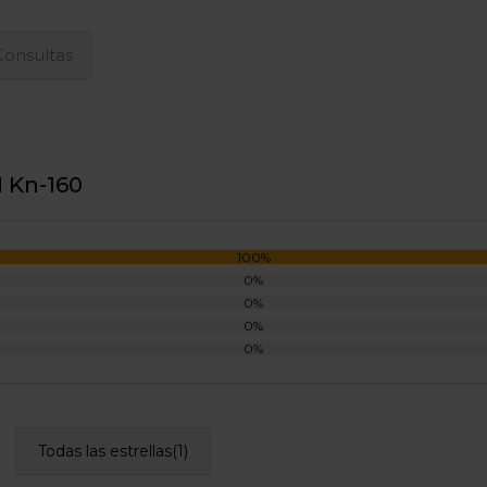
Consultas
N Kn-160
100%
0%
0%
0%
0%
Todas las estrellas(
1
)