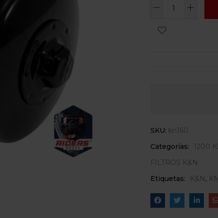
SKU:
kn160
Categorías:
1200 K
FILTROS K&N
Etiquetas:
K&N
,
KN