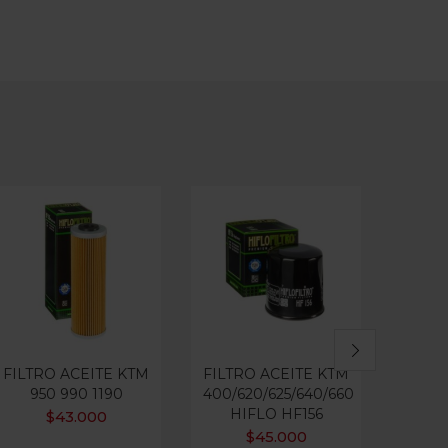
Ou
FILTRO ACEITE KTM
FILTRO ACEITE KTM
FILT
950 990 1190
400/620/625/640/660
PARA
HIFLO HF156
$
43.000
$
45.000