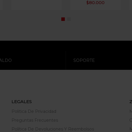
$
80.000
ALDO
SOPORTE
LEGALES
Politica De Privacidad
M
Preguntas Frecuentes
C
Política De Devoluciones Y Reembolsos
M