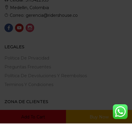
Celular: 3113422933
Medellin, Colombia
Correo: gerencia@ridershouse.co
LEGALES
Politica De Privacidad
Preguntas Frecuentes
Política De Devoluciones Y Reembolsos
Terminos Y Condiciones
ZONA DE CLIENTES
Mi Cuenta
Add To Cart
Buy Now
Carrito
Mis Favoritos