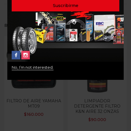
RELATED PRODUCTS
No, I’m not interested.
FILTRO DE AIRE YAMAHA
LIMPIADOR
MT09
DETERGENTE FILTRO
K&N AIRE 32 ONZAS
$
160.000
$
90.000