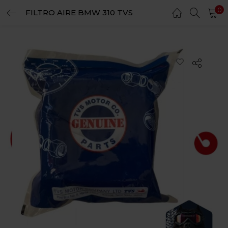
0
FILTRO AIRE BMW 310 TVS
LOGIN
REGISTER
Enter your username and password to login.
Remember me
Login
Lost password?