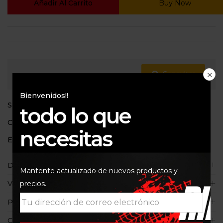
Añadir Al Carrito
Buy Now
Consultar
Bienvenidos!!
SKU:
10080110
todo lo que
Categorías:
310
,
Filtros de aire
necesitas
Etiquetas:
BMW 310
,
TVS
Descripción
Mantente actualizado de nuevos productos y
precios.
Valoraciones (0)
Políticas de la tienda
Consultas