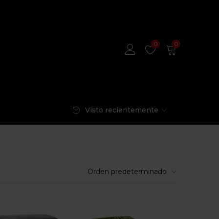
0
0
Visto recientemente
Orden predeterminado