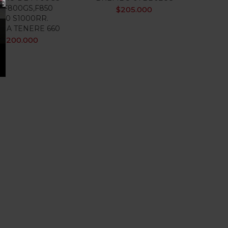
, F800GS,F850
$
205.000
00 S1000RR.
HA TENERE 660
$
200.000