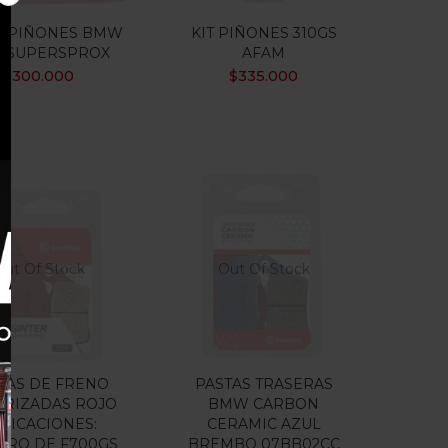
DE PIÑONES BMW
KIT PIÑONES 310GS
0 SUPERSPROX
AFAM
$
300.000
$
335.000
Out Of Stock
Out Of Stock
TAS DE FRENO
PASTAS TRASERAS
ERIZADAS ROJO
BMW CARBON
LICACIONES:
CERAMIC AZUL
ERO DE F700GS
BREMBO 07BB02CC