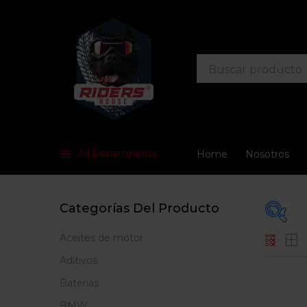
All Departments
Home
Nosotros
Categorías Del Producto
Aceites de motor
Prec
Aditivos
Baterias
BMW