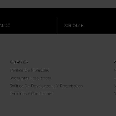
ALDO
SOPORTE
LEGALES
Politica De Privacidad
M
Preguntas Frecuentes
C
Política De Devoluciones Y Reembolsos
M
Terminos Y Condiciones
R