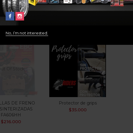
750
C4
YAMA
No, I’m not interested.
ut Of Stock
ILLAS DE FRENO
Protector de grips
SINTERIZADAS
$
35.000
FA606HH
$
216.000