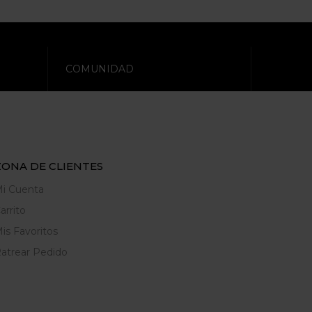
COMUNIDAD
ZONA DE CLIENTES
i Cuenta
arrito
is Favoritos
atrear Pedido