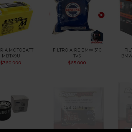
$35.000
$650.000
:
—
ILTRO
 oferta
(15)
RIA MOTOBATT
FILTRO AIRE BMW 310
FIL
MBTX9U
TVS
BMW
uetas
$
360.000
$
65.000
Out Of Stock