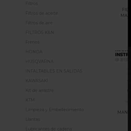
Filtros
FIL
Filtros de aceite
MAH
Filtros de aire
FILTROS K&N
Frenos
HONDA
HUSQVARNA
INFALTABLES EN SALIDAS
KAWASAKI
Kit de arrastre
KTM
Limpieza y Embellecimiento
MANUA
Llantas
Lubricantes de cadena