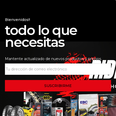
TRO DE ACEITE
KIT ARRASTRE ALTO
KIT 
LE PARA BMW
DESEMPEÑO
G31
310GS / R
SUPERSPROX / BMW
Bienvenidos!!
310GS R
todo lo que
$
80.000
$
650.000
necesitas
Mantente actualizado de nuevos productos y precios.
L DE SERVICIO
PASTA TRASERA BMW
PAS
310
1200 K50 K51 SBS
SINT
CERAMICA 674HF
AP
TRAS
$
150.000