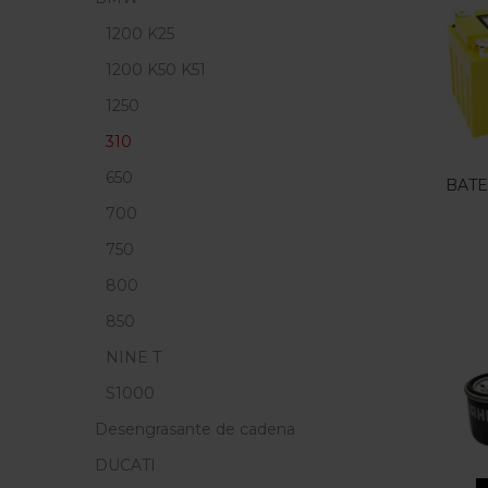
Precio
1200 K25
F
1200 K50 K51
1250
En
310
650
BATE
700
Etiq
750
800
850
NINE T
S1000
Desengrasante de cadena
DUCATI