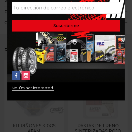
Valoraciones (0)
Políticas de la tienda
Consultas
RELATED PRODUCTS
No, I’m not interested.
Out Of Stock
Out Of Stock
KIT PIÑONES 310GS
PASTAS DE FRENO
AFAM
SINTERIZADAS ROJO