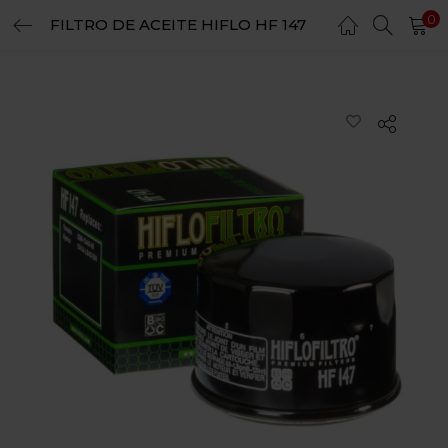
0
FILTRO DE ACEITE HIFLO HF 147
LOGIN
REGISTER
Enter your username and password to login.
Remember me
Login
Lost password?