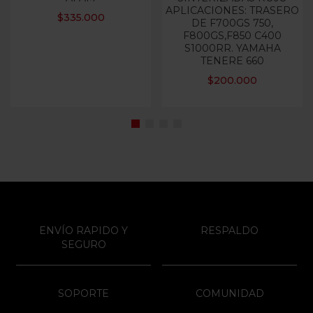
APLICACIONES: TRASERO
$
335.000
DE F700GS 750,
F800GS,F850 C400
S1000RR. YAMAHA
TENERE 660
$
200.000
ENVÍO RAPIDO Y
RESPALDO
SEGURO
SOPORTE
COMUNIDAD