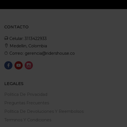
CONTACTO
Celular: 3113422933
Medellin, Colombia
Correo: gerencia@ridershouse.co
LEGALES
Politica De Privacidad
Preguntas Frecuentes
Política De Devoluciones Y Reembolsos
Terminos Y Condiciones