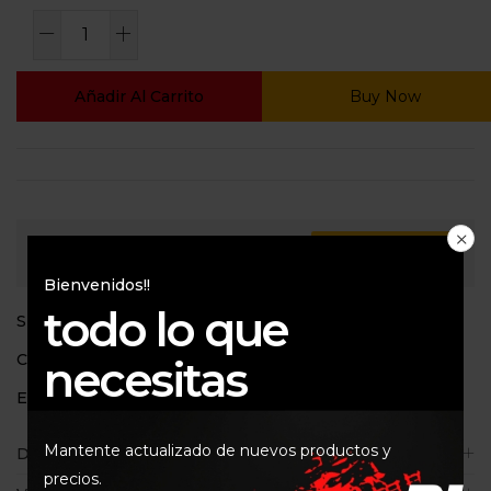
Añadir Al Carrito
Buy Now
Consultar
Bienvenidos!!
todo lo que
SKU:
HF147
Categoría:
310
necesitas
Etiquetas:
HF147
,
HIFLO
Mantente actualizado de nuevos productos y
Descripción
precios.