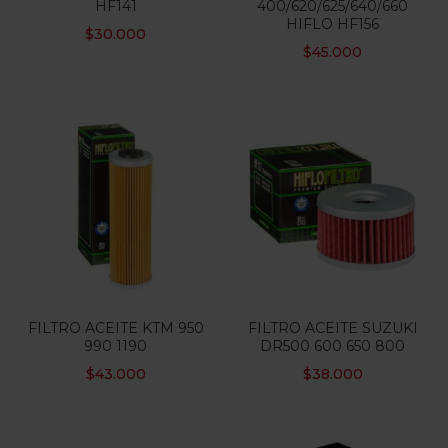
HF141
400/620/625/640/660
HIFLO HF156
$
30.000
Categorias
$
45.000
FILTRO ACEITE KTM 950
FILTRO ACEITE SUZUKI
990 1190
DR500 600 650 800
$
43.000
$
38.000