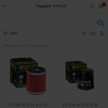
0
Tagged: "HIFLO"
LOGIN
REGISTER
Enter your username and password to login.
Filter
Precio
Mostrando los 8 resultados
Remember me
Login
$30.000
$120.000
Precio:
—
Lost password?
Filtro
En oferta
(15)
FILTRO ACEITE HIFLO
FILTRO ACEITE KTM
Categorias