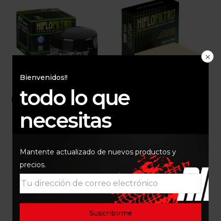
Bienvenidos!!
todo lo que
FILTRO DE ACEITE HIFLO
FILTRO DE AIRE DE
HF 147
DUKE 390
necesitas
$
42.000
$
68.000
Mantente actualizado de nuevos productos y
precios.
Out Of Stock