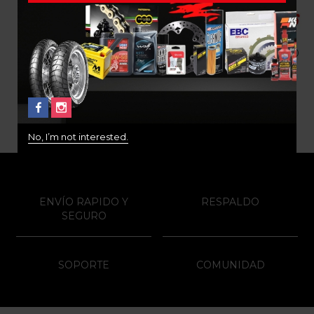
FILTRO DE AIRE PARA
Filtro de aire Para Ktm 890
BMW 1200 1250 HIFLO
790 1290 Hiflo Hfa6301
$
80.000
$
120.000
No, I’m not interested.
ENVÍO RAPIDO Y
RESPALDO
SEGURO
SOPORTE
COMUNIDAD