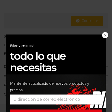
Consultar
SKU:
Y4251
Categorías:
Filtros de aire
,
MT
,
YAMAHA
Bienvenidos!!
todo lo que
Etiquetas:
MIW
,
MT09
,
YAMAHA
necesitas
Descripción
Valoraciones (0)
Mantente actualizado de nuevos productos y
Políticas de la tienda
precios.
Consultas