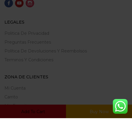
LEGALES
Politica De Privacidad
Preguntas Frecuentes
Política De Devoluciones Y Reembolsos
Terminos Y Condiciones
ZONA DE CLIENTES
Mi Cuenta
Carrito
Mis Favoritos
Add To Cart
Buy Now
Ratrear Pedido