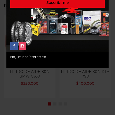
RELATED PRODUCTS
Out Of Stock
No, I’m not interested.
FILTRO DE AIRE K&N
FILTRO DE AIRE K&N KTM
BMW G650
790
$
350.000
$
400.000