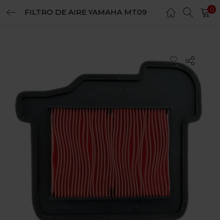
0
FILTRO DE AIRE YAMAHA MT09
LOGIN
REGISTER
Enter your username and password to login.
Remember me
Login
Lost password?