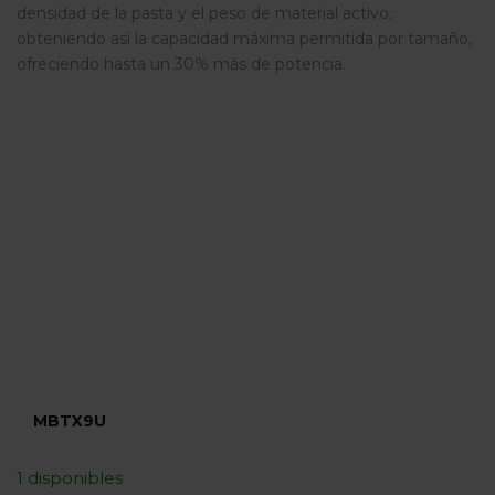
densidad de la pasta y el peso de material activo,
obteniendo así la capacidad máxima permitida por tamaño,
ofreciendo hasta un 30% más de potencia.
+30% POTENCIA Gracias a sus placas de
mayor tamaño.
4 TERMINALES Recubiertos en bronce,
con rosca de fácil instalación.
TORNILLOS DE FIJACIÓN PREMIUM
Realizados en acero inoxidable y de
rápida fijación
MÁS RESISTENTES Realizadas en 100%
plástico virgen.
MBTX9U
1 disponibles