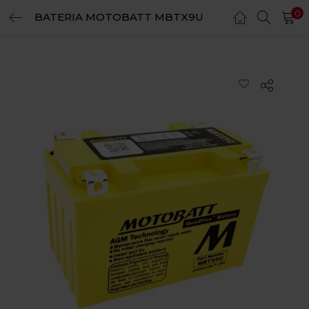
0
BATERIA MOTOBATT MBTX9U
LOGIN
REGISTER
Enter your username and password to login.
Remember me
Login
Lost password?