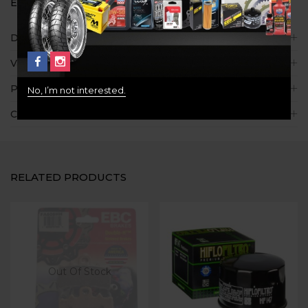
Etiquetas:
mbtx9u
,
Motobatt
Descripción
Valoraciones (0)
Políticas de la tienda
No, I’m not interested.
Consultas
RELATED PRODUCTS
Out Of Stock