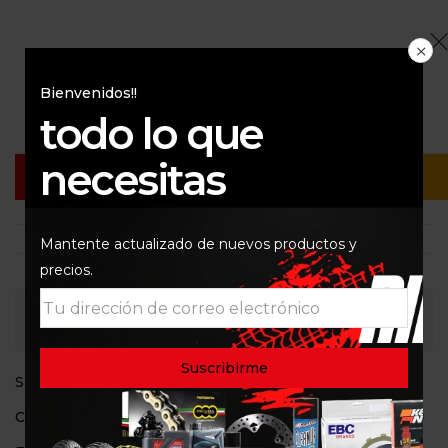
$
360.000
Bienvenidos!!
1 disponibles
todo lo que
necesitas
Añadir Al Carrito
Buy Now
Mantente actualizado de nuevos productos y
precios.
Consultar
SKU:
mbtx9u
Categorías:
310
,
Baterias
,
ROYAL ENFIELD
,
VERSYS 1000