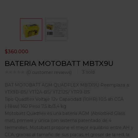
$
360.000
BATERIA MOTOBATT MBTX9U
3
sold
(
0
customer reviews)
BAT MOTOBATT AGM QUADFLEX MBTX9U Reemplaza a:
YTX9B-BS/ YT12A-BS/ YTZ12S/ YTR9-BS
Tipo Quadflex Voltaje 12v Capacidad (10HR) 10,5 ah CCA
(-18ยบ) 160 Peso 7,5 lb/3,4 kg
Motobatt Quadflex es una batería AGM (Absorbed Glass
mat), primera y única con sistema patentado de 4
terminales. Motobatt propone el mejor equilibrio entre AH y
CCA, gracias al tamaño de sus placas, el grosor de la red, la