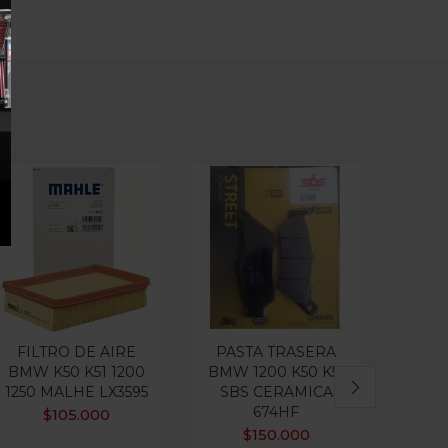
FILTRO DE AIRE
PASTA TRASERA
PA
BMW K50 K51 1200
BMW 1200 K50 K51
F
1250 MALHE LX3595
SBS CERAMICA
SI
674HF
FA
$
105.000
$
150.000