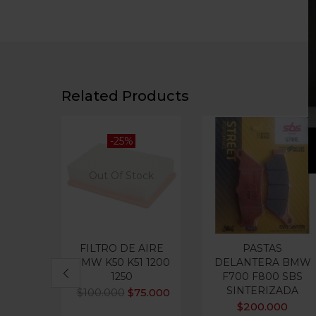
Related Products
-25%
Out Of Stock
FILTRO DE AIRE
PASTAS
BMW K50 K51 1200
DELANTERA BMW
1250
F700 F800 SBS
SINTERIZADA
$
100.000
$
75.000
$
200.000