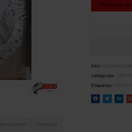
AÑADIR AL C
SKU:
40604262645
Categorías:
1200 K
Etiquetas:
DISCO
 de la tienda
Consultas