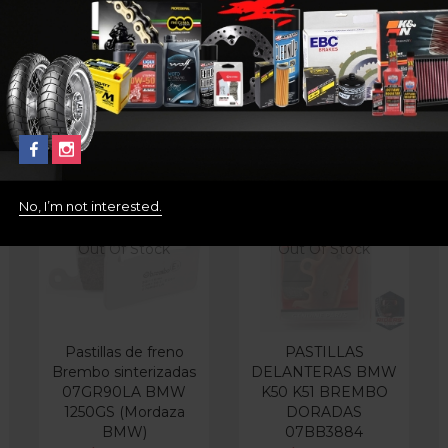
No, I’m not interested.
Out Of Stock
Out Of Stock
Pastillas de freno
PASTILLAS
Brembo sinterizadas
DELANTERAS BMW
07GR90LA BMW
K50 K51 BREMBO
1250GS (Mordaza
DORADAS
BMW)
07BB3884