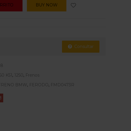
ARRITO
BUY NOW
Consultar
98
50 K51
,
1250
,
Frenos
 FRENO BMW
,
FERODO
,
FMD0473R