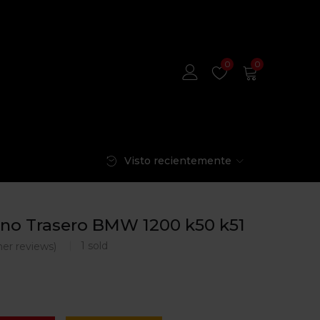
0
0
Visto recientemente
eno Trasero BMW 1200 k50 k51
1
sold
er reviews)