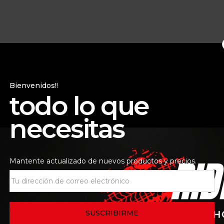
Bienvenidos!!
todo lo que
necesitas
DUCTO ADICIONAL
Mantente actualizado de nuevos productos y precios.
Acero
136.5 m