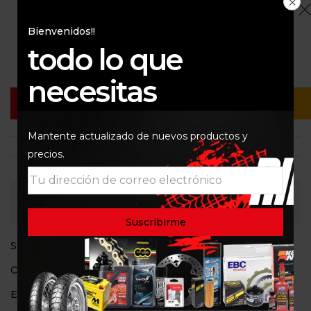
$
279.900
Bienvenidos!!
1 disponibles
todo lo que
necesitas
Añadir Al Carrito
Buy Now
Mantente actualizado de nuevos productos y
precios.
Consultar
SKU:
1448
Categoría:
Goggles
Etiquetas:
100%
,
Accuri Glow
,
goggle