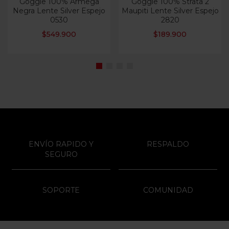
Goggle 100% Armega
Goggle 100% Strata 2
Negra Lente Silver Espejo
Maupiti Lente Silver Espejo
0530
2820
$
549.900
$
189.900
ENVÍO RAPIDO Y
RESPALDO
SEGURO
SOPORTE
COMUNIDAD