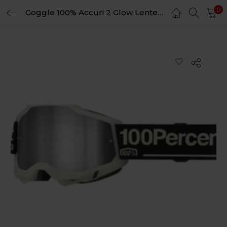
0
Goggle 100% Accuri 2 Glow Lente Silver Espejo
LOGIN
REGISTER
Enter your username and password to login.
Remember me
Login
Lost password?