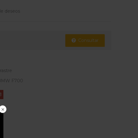
 de deseos
Consultar
rrastre
BMW F700