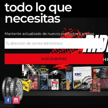
todo lo que
 de la tienda
Consultas
necesitas
STRE AFAM BMW F650G
Mantente actualizado de nuevos productos y precios.
Out Of Stock
Out Of Stock