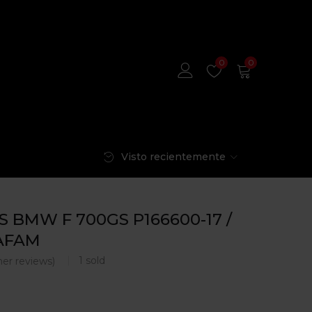
0
0
Visto recientemente
S BMW F 700GS P166600-17 /
 AFAM
1
sold
er reviews)