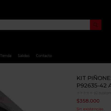
Tienda
Salidas
Contacto
KIT PIÑONE
P92635-42
(
0
custom
$
358.000
Sin existencias