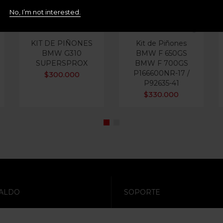
No, I’m not interested.
KIT DE PIÑONES
Kit de Piñones
BMW G310
BMW F 650GS
SUPERSPROX
BMW F 700GS
P166600NR-17 /
$
300.000
P92635-41
$
330.000
ALDO
SOPORTE