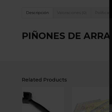
Descripción
Valoraciones (0)
Políticas
PIÑONES DE ARRA
Related Products
Out Of Stock