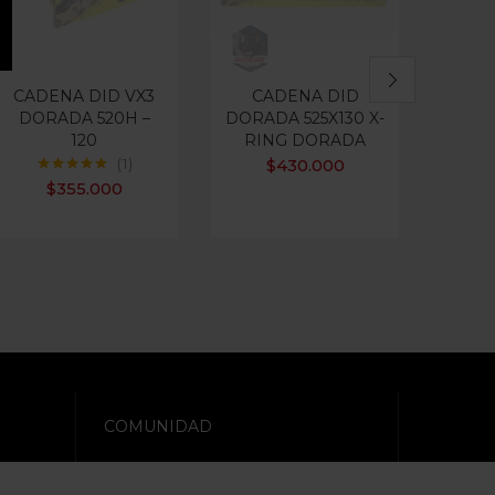
CADENA DID VX3
CADENA DID
CAD
DORADA 520H –
DORADA 525X130 X-
525H1
120
RING DORADA
PRO
$
430.000
1
Valorado con
$
355.000
5.00
de 5
COMUNIDAD