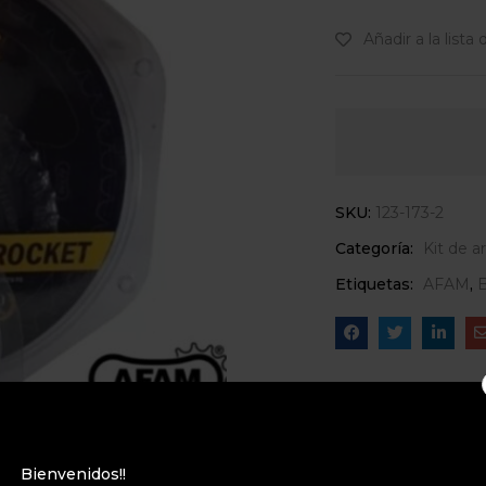
Añadir a la lista
SKU:
123-173-2
Categoría:
Kit de a
Etiquetas:
AFAM
,
Bienvenidos!!