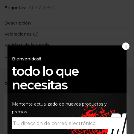
Etiquetas:
AFAM
,
F850
Descripción
Valoraciones (0)
Políticas de la tienda
Consultas
Bienvenidos!!
todo lo que
necesitas
RELATED PRODUCTS
Mantente actualizado de nuevos productos y
precios.