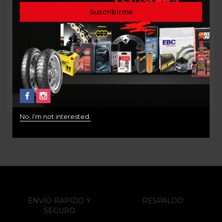
KIT DE PIÑONES HONDA
Piñón de Arrastre BMW F
XADV 750 P20617NR-
800 GS P166600NR-16
17/P10627-38 AFAM
Delantero
$
325.000
$
165.000
No, I’m not interested.
ENVÍO RAPIDO Y
RESPALDO
SEGURO