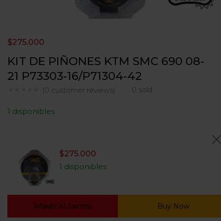
$
275.000
KIT DE PIÑONES KTM SMC 690 08-
21 P73303-16/P71304-42
0
sold
(
0
customer reviews)
1 disponibles
$
275.000
1 disponibles
Añadir Al Carrito
Buy Now