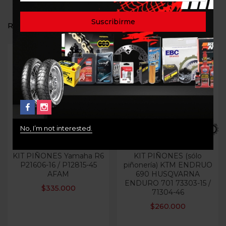
RELATED PRODUCTS
No, I’m not interested.
KIT PIÑONES Yamaha R6
KIT PIÑONES (sólo
P21606-16 / P12815-45
piñonería) KTM ENDRUO
AFAM
690 HUSQVARNA
ENDURO 701 73303-15 /
$
335.000
71304-46
$
260.000