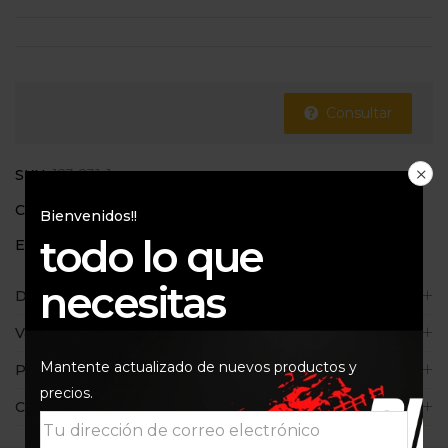
Consultar
SKU:
123-231-1
Categoría:
Kit de arrastre
Bienvenidos!!
todo lo que
Etiquetas:
AFAM
,
KTM SMC 690
necesitas
Descripción
Valoraciones (0)
Mantente actualizado de nuevos productos y
Políticas de la tienda
precios.
Consultas