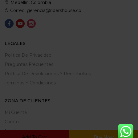
Medellin, Colombia
Correo: gerencia@ridershouse.co
LEGALES
Politica De Privacidad
Preguntas Frecuentes
Política De Devoluciones Y Reembolsos
Terminos Y Condiciones
ZONA DE CLIENTES
Mi Cuenta
Carrito
Mis Favoritos
Add To Cart
Buy Now