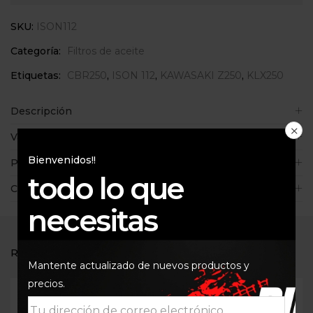
SKU:
ISON112
Categoría:
Filtros de aceite
Etiquetas:
CBR250
,
ISON 112
,
KAWASAKI Z250
,
KLX250
Descripción
Valoraciones (0)
Bienvenidos!!
Políticas de la tienda
todo lo que
Consultas
necesitas
RELATED PRODUCTS
Mantente actualizado de nuevos productos y
precios.