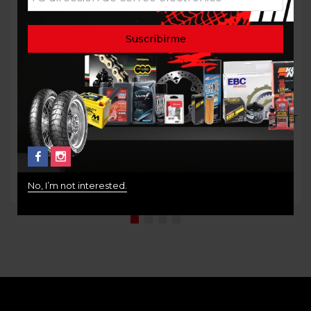
FILTRO ACEITE
FILTRO ACEITE KTM ADVT
FREEWIND DR650 K&N
950, 990, 1190 ISON 158
$
65.000
$
40.000
No, I’m not interested.