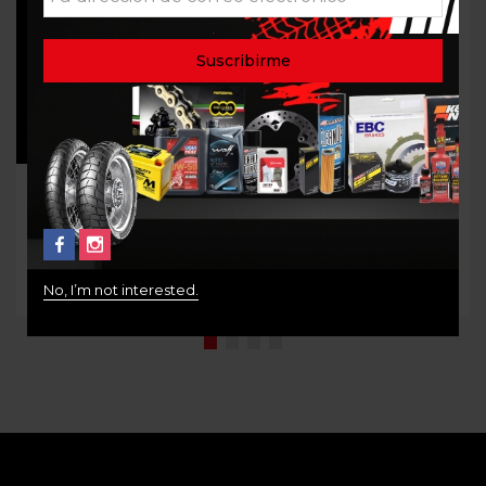
Protector de grips
FILTRO ACEITR K&N KN-
651
$
35.000
$
52.000
No, I’m not interested.