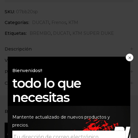
SKU:
07bb20sp
Categorías:
DUCATI
,
Frenos
,
KTM
Etiquetas:
BREMBO
,
DUCATI
,
KTM SUPER DUKE
Descripción
Valoraciones (0)
Bienvenidos!!
Políticas de la tienda
todo lo que
Consultas
necesitas
RELATED PRODUCTS
Mantente actualizado de nuevos productos y
precios.