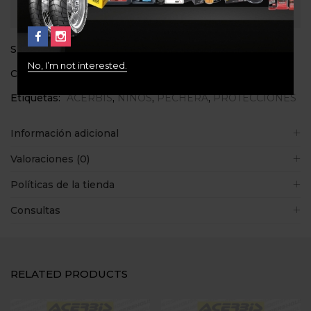
Consultar
SKU:
N/D
No, I’m not interested.
Categoría:
PROTECCIONES
Etiquetas:
ACERBIS
,
NIÑOS
,
PECHERA
,
PROTECCIONES
Información adicional
Valoraciones (0)
Políticas de la tienda
Consultas
RELATED PRODUCTS