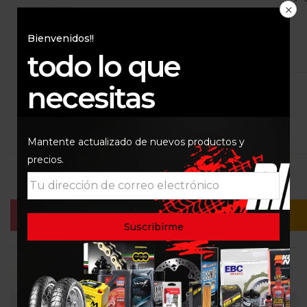
$
469.000
Bienvenidos!!
todo lo que
necesitas
COLOR
NARANJA
AZUL
GRIS
Mantente actualizado de nuevos productos y
precios.
Añadir Al Carrito
Buy Now