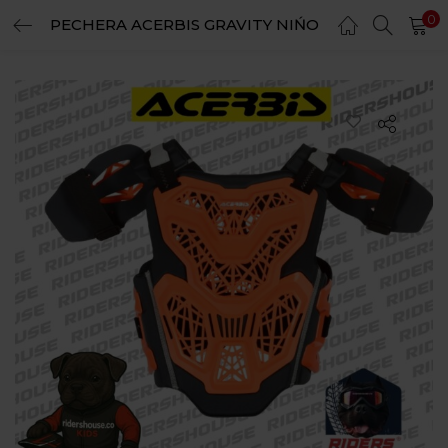
0
PECHERA ACERBIS GRAVITY NIŃO
LOGIN
REGISTER
Enter your username and password to login.
Remember me
Login
Lost password?