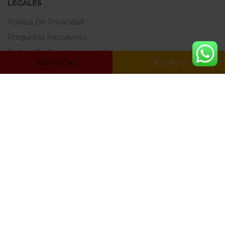
LEGALES
Politica De Privacidad
Preguntas Frecuentes
Política De Devoluciones Y Reembolsos
Add To Cart
Buy Now
Terminos Y Condiciones
ZONA DE CLIENTES
Mi Cuenta
Carrito
Mis Favoritos
Ratrear Pedido
© Copyright 2022, Desarrollado por
Netwarts.