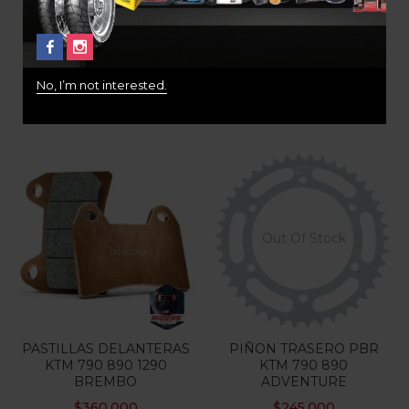
ADVENTURE 1290/
MONSTER SBS 706HS
DUCATI MULTISTRADA /
$
187.000
BMW R NINE-T 671LS
$
190.000
No, I’m not interested.
1
Valorado con
5.00
de 5
Out Of Stock
PASTILLAS DELANTERAS
PIÑON TRASERO PBR
KTM 790 890 1290
KTM 790 890
BREMBO
ADVENTURE
$
360.000
$
245.000