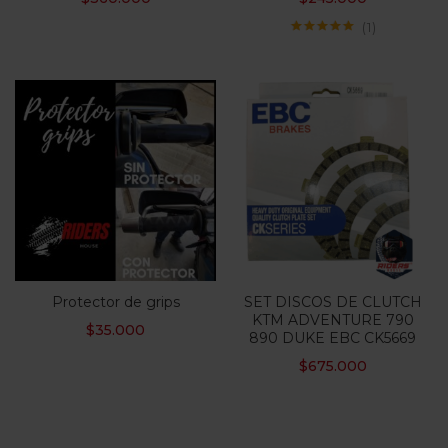
1
Valorado con
5.00
de 5
Protector de grips
SET DISCOS DE CLUTCH
KTM ADVENTURE 790
$
35.000
890 DUKE EBC CK5669
$
675.000