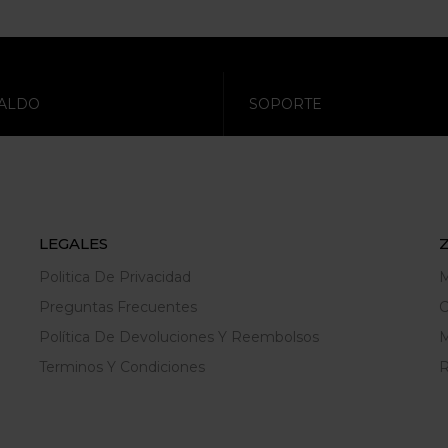
ALDO
SOPORTE
LEGALES
Politica De Privacidad
M
Preguntas Frecuentes
C
Política De Devoluciones Y Reembolsos
M
Terminos Y Condiciones
R