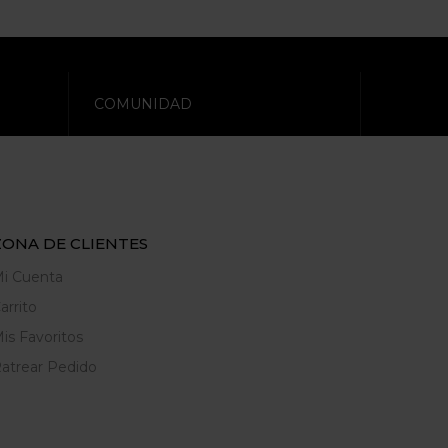
COMUNIDAD
ZONA DE CLIENTES
i Cuenta
arrito
is Favoritos
atrear Pedido