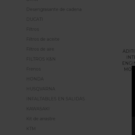
Precio
Desengrasante de cadena
F
DUCATI
Filtros
En
Filtros de aceite
Filtros de aire
ADIT
IN
FILTROS K&N
ENGI
Cate
Frenos
MOLY
Cate
HONDA
HUSQVARNA
INFALTABLES EN SALIDAS
KAWASAKI
Kit de arrastre
KTM