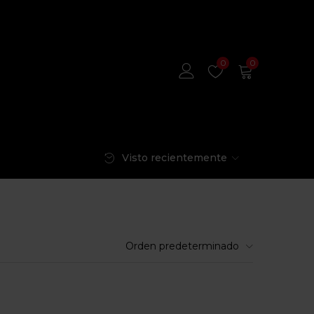
0
0
Visto recientemente
Orden predeterminado