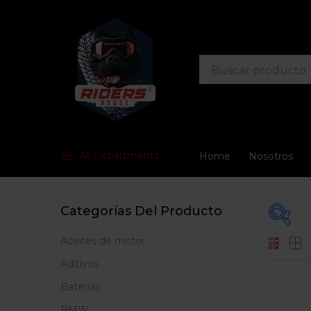
All Departments
Home
Nosotros
Categorías Del Producto
Aceites de motor
Prec
Aditivos
Baterias
BMW