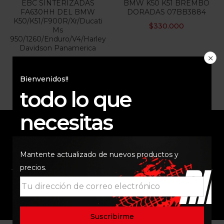
EBC SINTERIZADAS
BMW K50 K51 BREMBO
FA630HH DEL BMW
DORADAS 07BB3884
Categorias
K50/K51/F900R/Xr/Ducati
$
330.000
Ms
950/1260/Enduro/V4/Harley
Davidson Panamerica
$
240.000
Bienvenidos!!
todo lo que
necesitas
ENVÍO RAPIDO Y
RESPALDO
Mantente actualizado de nuevos productos y
SEGURO
precios.
SOPORTE
COMUNIDAD