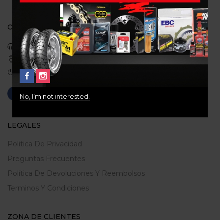
CONTACTO
Celular: 3113422933
Medellin, Colombia
Correo: gerencia@ridershouse.co
No, I’m not interested.
LEGALES
Politica De Privacidad
Preguntas Frecuentes
Política De Devoluciones Y Reembolsos
Terminos Y Condiciones
ZONA DE CLIENTES