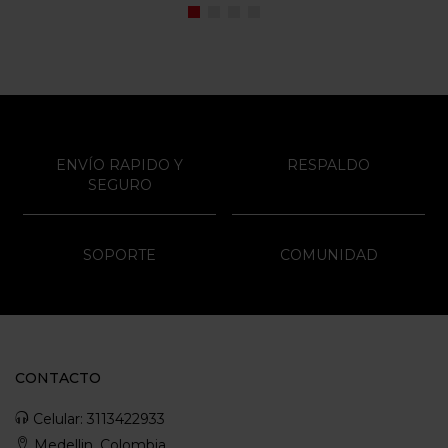
ENVÍO RAPIDO Y
RESPALDO
SEGURO
SOPORTE
COMUNIDAD
CONTACTO
Celular: 3113422933
Medellin, Colombia