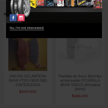
RELATED PRODUCTS
No, I’m not interested.
Out Of Stock
PASTAS DELANTERA
Pastillas de freno Brembo
BMW F700 F800 SBS
sinterizadas 07GR90LA
SINTERIZADA
BMW 1250GS (Mordaza
BMW)
$
200.000
$
265.000