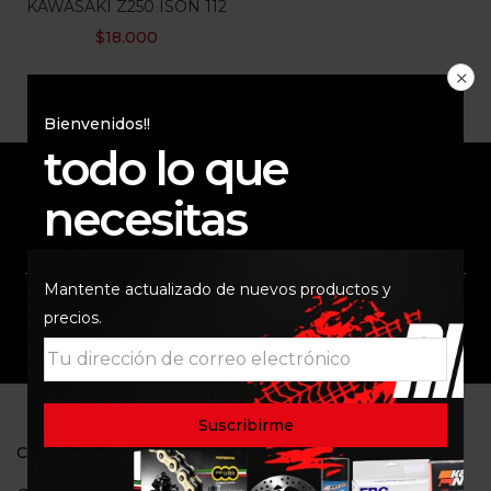
KAWASAKI Z250 ISON 112
$
18.000
Bienvenidos!!
todo lo que
necesitas
ENVÍO RAPIDO Y
RESPALDO
SEGURO
Mantente actualizado de nuevos productos y
precios.
SOPORTE
COMUNIDAD
CONTACTO