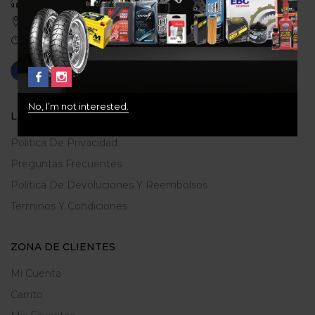
Celular: 3113422933
Medellin, Colombia
Correo: gerencia@ridershouse.co
No, I’m not interested.
LEGALES
Politica De Privacidad
Preguntas Frecuentes
Política De Devoluciones Y Reembolsos
Terminos Y Condiciones
ZONA DE CLIENTES
Mi Cuenta
Carrito