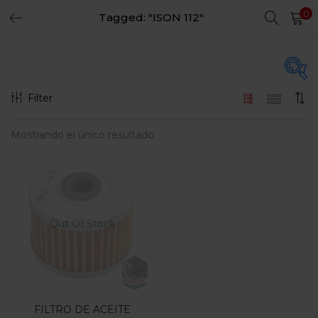
0
Tagged: "ISON 112"
LOGIN
REGISTER
Enter your username and password to login.
Filter
En oferta
(15)
Mostrando el único resultado
Remember me
Login
Categorias
Lost password?
Categorias
Out Of Stock
FILTRO DE ACEITE