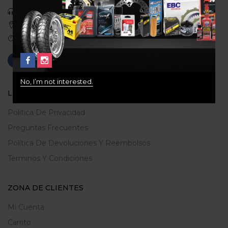
Celular: 3113422933
Medellin, Colombia
Correo: gerencia@ridershouse.co
No, I’m not interested.
LEGALES
Politica De Privacidad
Preguntas Frecuentes
Política De Devoluciones Y Reembolsos
Terminos Y Condiciones
ZONA DE CLIENTES
Mi Cuenta
Carrito