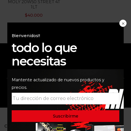
MOLY 20W50 STREET 4T
1LT
$
40.000
Bienvenidos!!
todo lo que
necesitas
ENVÍO RAPIDO Y
RESPALDO
SEGURO
Mantente actualizado de nuevos productos y
precios.
SOPORTE
COMUNIDAD
CONTACTO