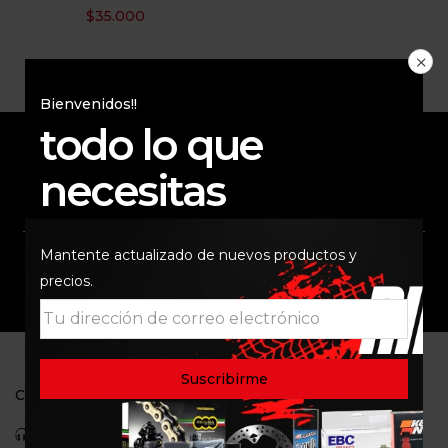
$
35.000
Bienvenidos!!
todo lo que
necesitas
ENVÍO RAPIDO Y
RESPALDO
SEGURO
Mantente actualizado de nuevos productos y
SOPORTE
COMUNIDAD
precios.
CONTACTO
Celular: 3113422933