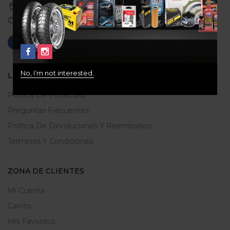
Medellin, Colombia
Correo: gerencia@ridershouse.co
No, I’m not interested.
LEGALES
Politica De Privacidad
Preguntas Frecuentes
Política De Devoluciones Y Reembolsos
Terminos Y Condiciones
ZONA DE CLIENTES
Mi Cuenta
Carrito
Mis Favoritos