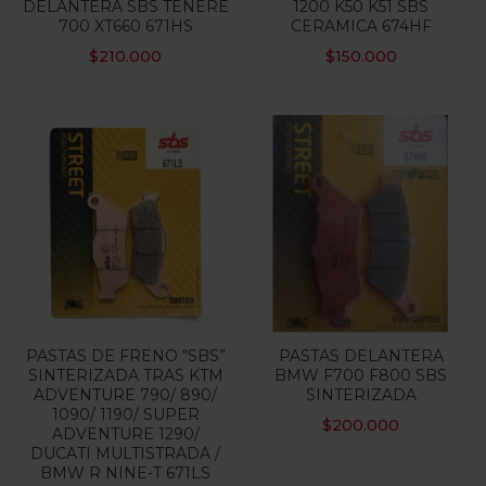
DELANTERA SBS TENERE
1200 K50 K51 SBS
700 XT660 671HS
CERAMICA 674HF
Categorias
$
210.000
$
150.000
PASTAS DE FRENO “SBS”
PASTAS DELANTERA
SINTERIZADA TRAS KTM
BMW F700 F800 SBS
ADVENTURE 790/ 890/
SINTERIZADA
1090/ 1190/ SUPER
$
200.000
ADVENTURE 1290/
DUCATI MULTISTRADA /
BMW R NINE-T 671LS