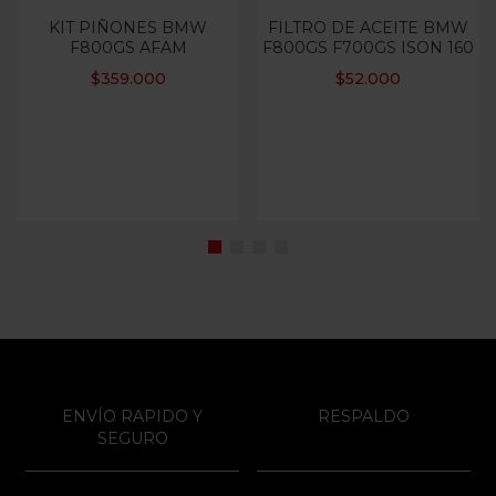
KIT PIÑONES BMW
FILTRO DE ACEITE BMW
F800GS AFAM
F800GS F700GS ISON 160
$
359.000
$
52.000
ENVÍO RAPIDO Y
RESPALDO
SEGURO