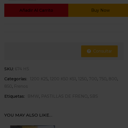
Añadir Al Carrito
Buy Now
Consultar
SKU:
674 HS
Categorías:
1200 K25
,
1200 K50 K51
,
1250
,
700
,
750
,
800
,
850
,
Frenos
Etiquetas:
BMW
,
PASTILLAS DE FRENO
,
SBS
YOU MAY ALSO LIKE…