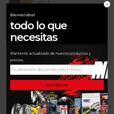
Bienvenidos!!
todo lo que
necesitas
Mantente actualizado de nuevos productos y
PASTA TRASERA BMW
1200 K50 K51 SBS
precios.
CERAMICA 674HF
$
150.000