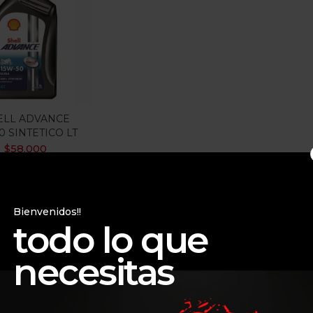
gorias
gorias
ELL ADVANCE
0 SINTETICO LT
$
58.000
Bienvenidos!!
todo lo que
necesitas