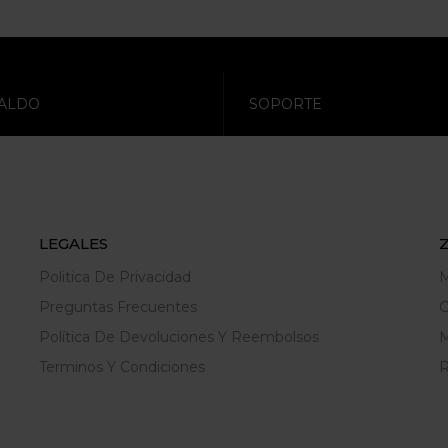
ALDO
SOPORTE
LEGALES
Politica De Privacidad
M
Preguntas Frecuentes
C
Política De Devoluciones Y Reembolsos
M
Terminos Y Condiciones
R