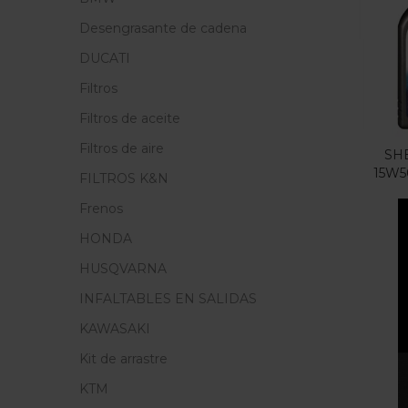
Cate
Desengrasante de cadena
Cate
DUCATI
Filtros
Filtros de aceite
Filtros de aire
SH
15W5
FILTROS K&N
Frenos
HONDA
HUSQVARNA
INFALTABLES EN SALIDAS
KAWASAKI
Kit de arrastre
KTM