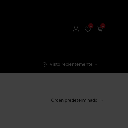
0
0
Visto recientemente
Orden predeterminado