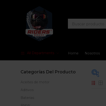
All Departments
Home
Nosotros
Categorías Del Producto
Aceites de motor
En
Aditivos
Baterias
BMW