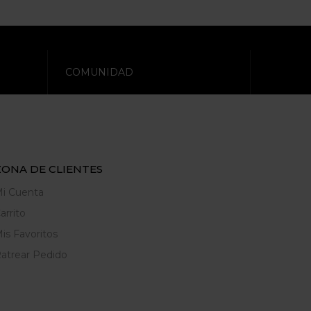
COMUNIDAD
ZONA DE CLIENTES
i Cuenta
arrito
is Favoritos
atrear Pedido