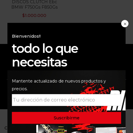
DISCOS CLUTCH Ebc
BMW F750Gs F850Gs
$
1.000.000
Bienvenidos!!
todo lo que
necesitas
ENVÍO RAPIDO Y
RESPALDO
SEGURO
Mantente actualizado de nuevos productos y
precios.
SOPORTE
COMUNIDAD
CONTACTO