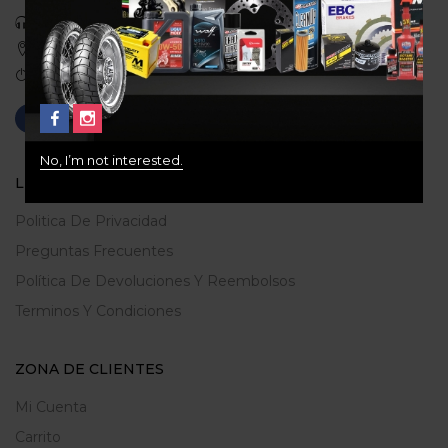
Celular: 3113422933
Medellin, Colombia
Correo: gerencia@ridershouse.co
No, I’m not interested.
LEGALES
Politica De Privacidad
Preguntas Frecuentes
Política De Devoluciones Y Reembolsos
Terminos Y Condiciones
ZONA DE CLIENTES
Mi Cuenta
Carrito