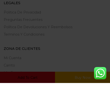
LEGALES
Politica De Privacidad
Preguntas Frecuentes
Política De Devoluciones Y Reembolsos
Terminos Y Condiciones
ZONA DE CLIENTES
Mi Cuenta
Carrito
Mis Favoritos
Add To Cart
Buy Now
Ratrear Pedido
© Copyright 2022, Desarrollado por
Netwarts.