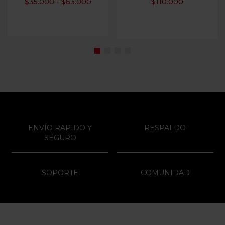
$
35.000
-
$
63.000
$
110.000
ENVÍO RAPIDO Y
RESPALDO
SEGURO
SOPORTE
COMUNIDAD