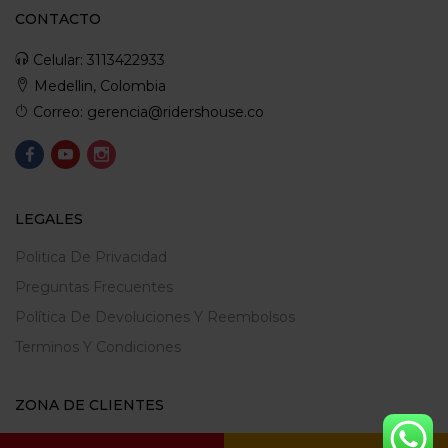
CONTACTO
Celular: 3113422933
Medellin, Colombia
Correo: gerencia@ridershouse.co
LEGALES
Politica De Privacidad
Preguntas Frecuentes
Política De Devoluciones Y Reembolsos
Terminos Y Condiciones
ZONA DE CLIENTES
Mi Cuenta