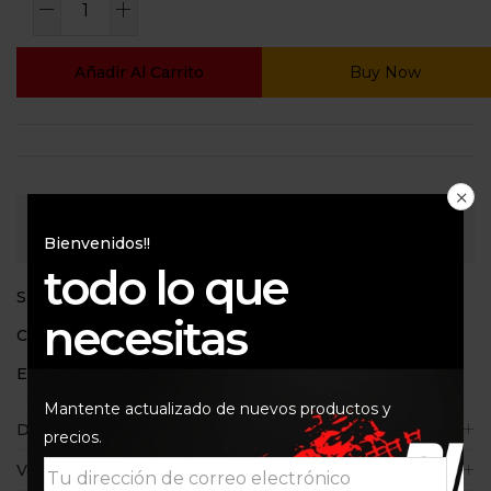
Añadir Al Carrito
Buy Now
Consultar
Bienvenidos!!
todo lo que
SKU:
42901
necesitas
Categoría:
Aceites de transmision
Etiquetas:
75w
,
Maxima
Mantente actualizado de nuevos productos y
Descripción
precios.
Valoraciones (0)