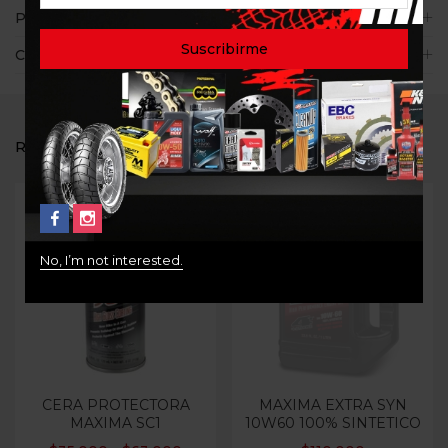
Políticas de la tienda
Consultas
RELATED PRODUCTS
No, I’m not interested.
Out Of Stock
CERA PROTECTORA
MAXIMA EXTRA SYN
MAXIMA SC1
10W60 100% SINTETICO