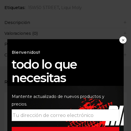
Etiquetas:
15W50 STREET
,
Liqui Moly
Descripción
Valoraciones (0)
Políticas de la tienda
Bienvenidos!!
Consultas
todo lo que
necesitas
RELATED PRODUCTS
Mantente actualizado de nuevos productos y
precios.