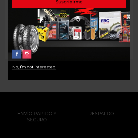
MOTUL 5000 20W50 4T
ACEITE DE MOTOR ENI
1LT
10W40 SINTÉTICO
STREET & TOURING 1LT
$
36.000
$
47.000
No, I’m not interested.
ENVÍO RAPIDO Y
RESPALDO
SEGURO