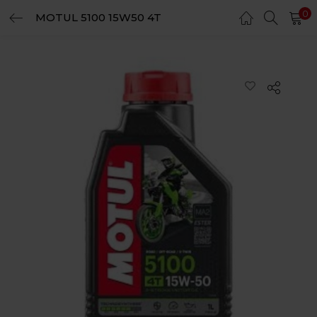
0
MOTUL 5100 15W50 4T
LOGIN
REGISTER
Enter your username and password to login.
Remember me
Login
Lost password?