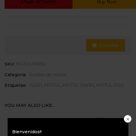
Añadir Al Carrito
Buy Now
Consultar
SKU:
MOTUL15W50
Categoría:
Aceites de motor
Etiquetas:
15w50
,
MOTUL
,
MOTUL 15W50
,
MOTUL 5100
YOU MAY ALSO LIKE…
Bienvenidos!!