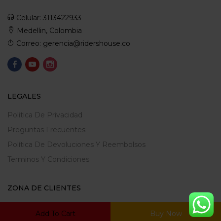
Celular: 3113422933
Medellin, Colombia
Correo: gerencia@ridershouse.co
LEGALES
Politica De Privacidad
Preguntas Frecuentes
Política De Devoluciones Y Reembolsos
Terminos Y Condiciones
ZONA DE CLIENTES
Mi Cuenta
Add To Cart
Buy Now