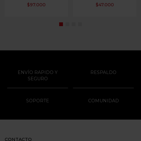
$
97.000
$
47.000
ENVÍO RAPIDO Y
RESPALDO
SEGURO
SOPORTE
COMUNIDAD
CONTACTO