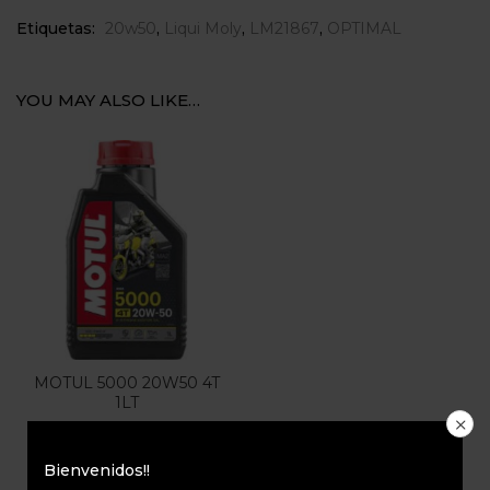
Etiquetas:
20w50
,
Liqui Moly
,
LM21867
,
OPTIMAL
YOU MAY ALSO LIKE…
MOTUL 5000 20W50 4T
1LT
$
36.000
Bienvenidos!!