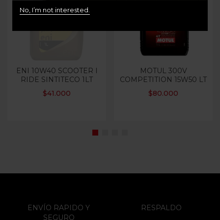
No, I’m not interested.
Out Of Stock
ENI 10W40 SCOOTER I
MOTUL 300V
RIDE SINTITECO 1LT
COMPETITION 15W50 LT
$
41.000
$
80.000
ENVÍO RAPIDO Y
RESPALDO
SEGURO